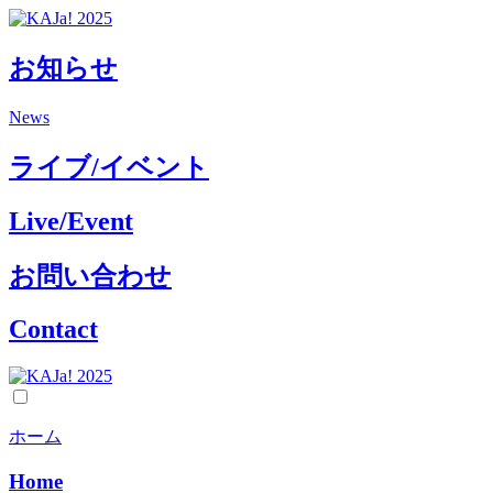
コ
ン
お知らせ
テ
ン
ツ
News
に
ス
ライブ/イベント
キ
ッ
Live/Event
プ
お問い合わせ
Contact
ホーム
Home