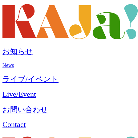
コ
ン
テ
ン
ツ
に
ス
お知らせ
キ
ッ
プ
News
ライブ/イベント
Live/Event
お問い合わせ
Contact